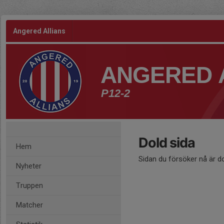
Angered Allians
ANGERED 
P12-2
Dold sida
Hem
Sidan du försöker nå är d
Nyheter
Truppen
Matcher