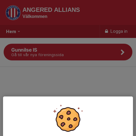
ANGERED ALLIANS
Välkommen
Logga in
Hem
Gunnilse IS
Gå till vår nya föreningssida